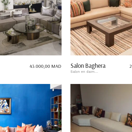
Salon Baghera
43.000,00
MAD
2
Salon en daim....