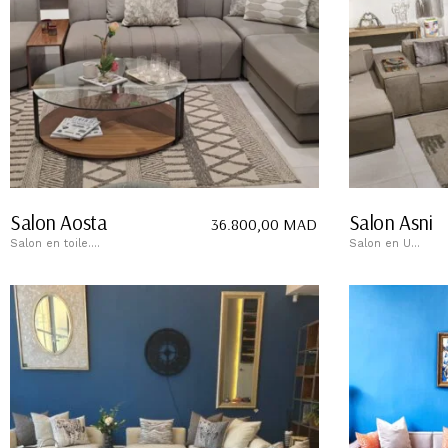
Salon Aosta
Salon Asni
36.800,00
MAD
Salon en toile....
Salon en U...