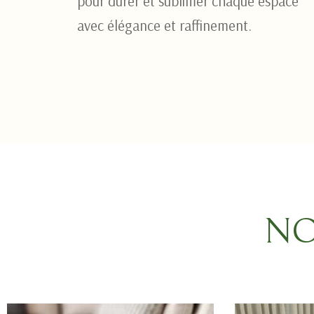
pour durer et sublimer chaque espace
avec élégance et raffinement.
TISSUS
NO