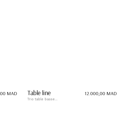
Table line
,00
MAD
12.000,00
MAD
Trio table basse...