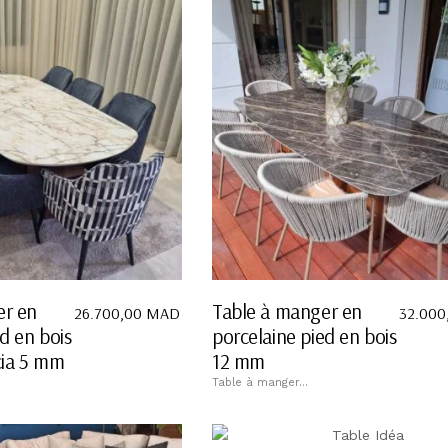
er en
Table à manger en
26.700,00
MAD
32.000
d en bois
porcelaine pied en bois
cia 5 mm
12 mm
Table à manger...