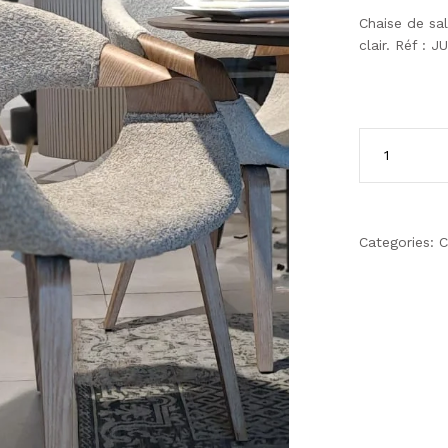
Chaise de sa
clair. Réf : J
Categories:
C