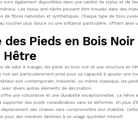
ses sont également disponibles dans une variété de styles et de te
ntérieur. Les tissus anti-tâche peuvent être trouvés dans des matér
de fibres naturelles et synthétiques. Chaque type de tissu possè
 toucher plus douce ou une brillance particulière, offrant ainsi 
 des Pieds en Bois Noir 
 Hêtre
ses de salle à manger, les pieds en bois noir et une structure en hê
s noir est particulièrement prisé pour sa capacité à ajouter une 
térieur soit contemporain, industriel, ou même classique, les pieds
t avec divers autres éléments de décoration.
, offre une robustesse et une durabilité exceptionnelles. Le hêtre 
 à supporter des poids considérables sans se déformer. En plus d’êt
 le déplacement des chaises sans compromettre leur stabilité. Cet
ix pour des meubles destinés à un usage quotidien intensif.