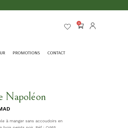
0
EUR
PROMOTIONS
CONTACT
e Napoléon
MAD
ble à manger sans accoudoirs en
en bois peints noir. Réf : Q465