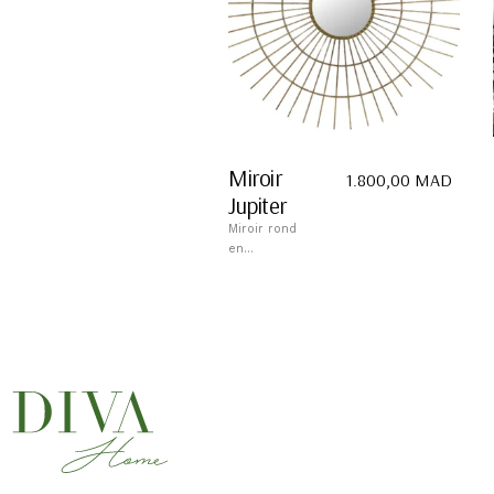
Miroir
1.800,00
MAD
Jupiter
Miroir rond
en...