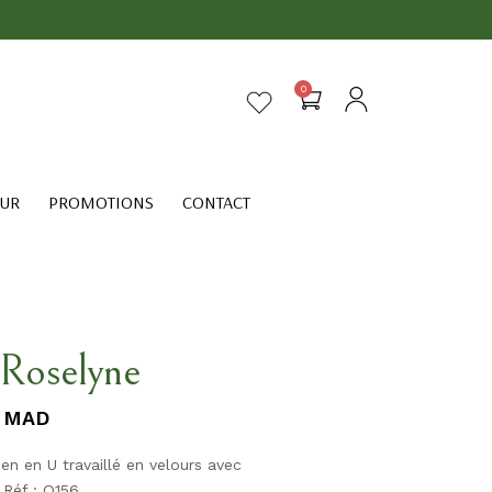
0
EUR
PROMOTIONS
CONTACT
 Roselyne
MAD
en en U travaillé en velours avec
 Réf : Q156