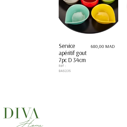
Service
680,00
MAD
apéritif gout
7pc D 34cm
Réf :
BAS235