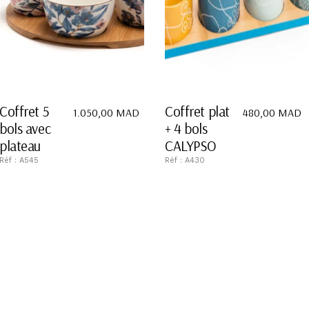
Coffret 5
Coffret plat
1.050,00
MAD
480,00
MAD
bols avec
+ 4 bols
plateau
CALYPSO
Réf : A545
Réf : A430