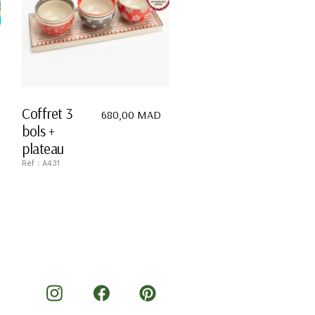
Coffret 3
680,00
MAD
bols +
plateau
Réf : A431