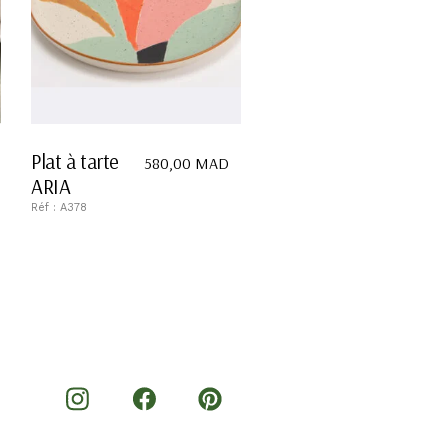
Plat à tarte
580,00
MAD
ARIA
Réf : A378