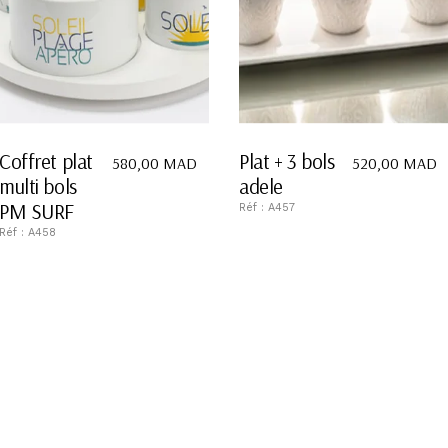
Coffret plat
Plat + 3 bols
580,00
MAD
520,00
MAD
multi bols
adele
PM SURF
Réf : A457
Réf : A458