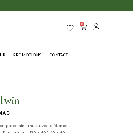
0
EUR
PROMOTIONS
CONTACT
 Twin
MAD
 en porcelaine matt avec piétement
. Dimensions : 130 x 40/ 110 x 40