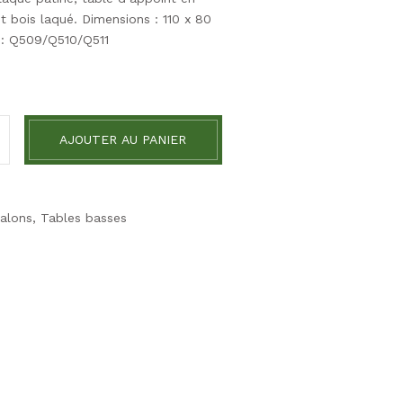
et bois laqué. Dimensions : 110 x 80
 : Q509/Q510/Q511
AJOUTER AU PANIER
alons
,
Tables basses