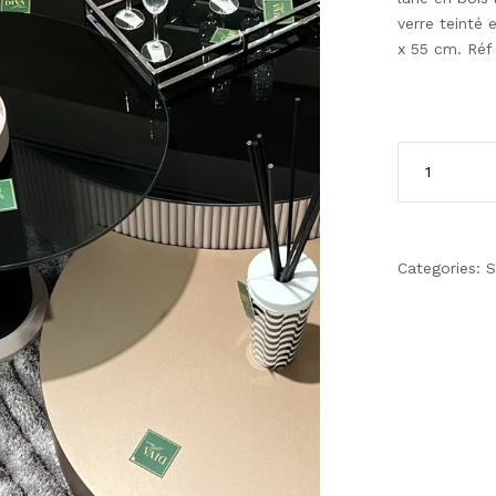
verre teinté 
x 55 cm. Réf
Categories:
S