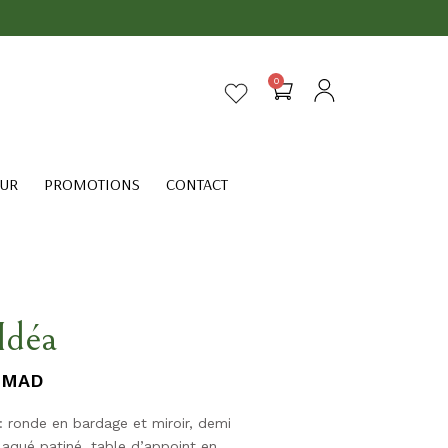
0
EUR
PROMOTIONS
CONTACT
Idéa
MAD
: ronde en bardage et miroir, demi
laqué patiné, table d’appoint en