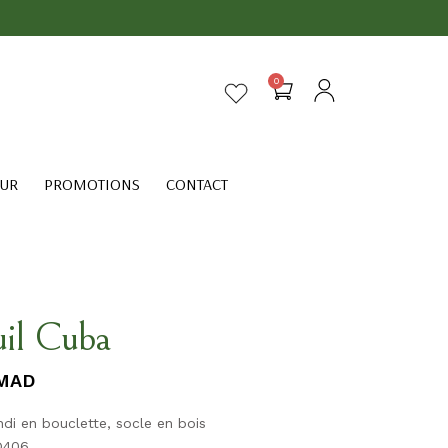
0
EUR
PROMOTIONS
CONTACT
uil Cuba
MAD
ndi en bouclette, socle en bois
 Q406